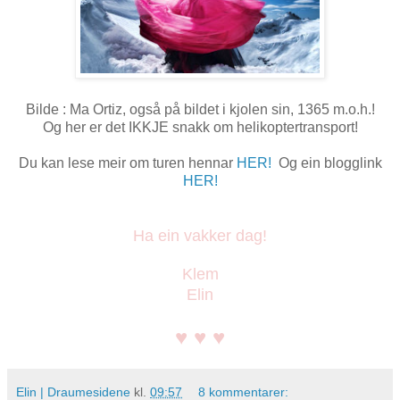
Bilde : Ma Ortiz, også på bildet i kjolen sin, 1365 m.o.h.!
Og her er det IKKJE snakk om helikoptertransport!
Du kan lese meir om turen hennar
HER!
Og ein blogglink
HER!
Ha ein vakker dag!
Klem
Elin
♥ ♥ ♥
Elin | Draumesidene
kl.
09:57
8 kommentarer: