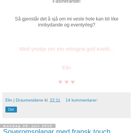
Fasinerande!
Så gjenstår det å sjå om mi vesle hole kan bli like
innbydande og eventyrleg?
Med ynskje om ein velsigna god kveld...
Elin
♥ ♥ ♥
Elin | Draumesidene
kl.
22:11
14 kommentarer:
Del
mandag 26. juli 2010
Soveromsplanar med fransk touch...