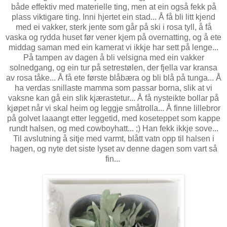
både effektiv med materielle ting, men at ein også fekk på
plass viktigare ting. Inni hjertet ein stad... Å få bli litt kjend
med ei vakker, sterk jente som går på ski i rosa tyll, å få
vaska og rydda huset før vener kjem på overnatting, og å ete
middag saman med ein kamerat vi ikkje har sett på lenge...
På tampen av dagen å bli velsigna med ein vakker
solnedgang, og ein tur på setrestølen, der fjella var kransa
av rosa tåke... Å få ete første blåbæra og bli blå på tunga... Å
ha verdas snillaste mamma som passar borna, slik at vi
vaksne kan gå ein slik kjærastetur... Å få nysteikte bollar på
kjøpet når vi skal heim og leggje småtrolla... Å finne lillebror
på golvet laaangt etter leggetid, med koseteppet som kappe
rundt halsen, og med cowboyhatt... ;) Han fekk ikkje sove...
Til avslutning å sitje med varmt, blått vatn opp til halsen i
hagen, og nyte det siste lyset av denne dagen som vart så
fin...