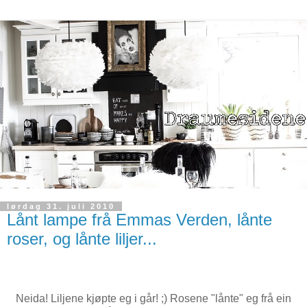
lørdag 31. juli 2010
Lånt lampe frå Emmas Verden, lånte
roser, og lånte liljer...
Neida! Liljene kjøpte eg i går! ;) Rosene "lånte" eg frå ein