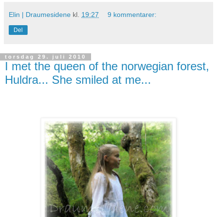
Elin | Draumesidene
kl.
19:27
9 kommentarer:
Del
torsdag 29. juli 2010
I met the queen of the norwegian forest,
Huldra... She smiled at me...