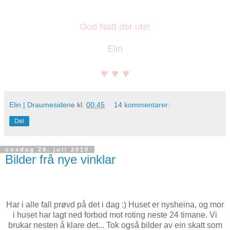
God Natt der ute!
Elin
♥ ♥ ♥
Elin | Draumesidene
kl.
00:45
14 kommentarer:
Del
onsdag 28. juli 2010
Bilder frå nye vinklar
Har i alle fall prøvd på det i dag :) Huset er nysheina, og mor
i huset har lagt ned forbod mot roting neste 24 timane. Vi
brukar nesten å klare det... Tok også bilder av ein skatt som