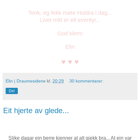
Tenk; eg fekk møte Huldra i dag...
Livet mitt er eit eventyr...
God klem!
Elin
♥ ♥ ♥
Elin | Draumesidene
kl.
20:29
30 kommentarer:
Del
Eit hjerte av glede...
Slike dagar ein berre kjenner at alt gjekk bra... At ein var