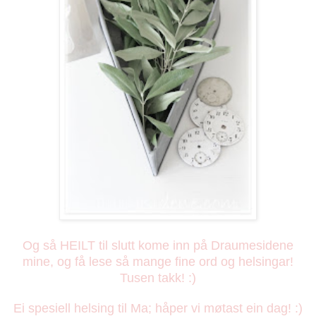
Og så HEILT til slutt kome inn på Draumesidene
mine, og få lese så mange fine ord og helsingar!
Tusen takk! :)
Ei spesiell helsing til Ma; håper vi møtast ein dag! :)